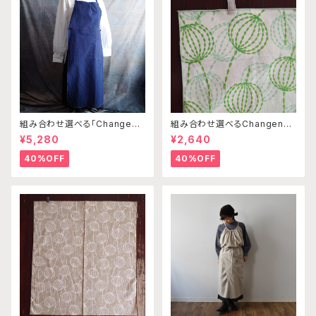
組み合わせ選べる「Changena
組み合わせ選べるChangenab
bleエプロン」本体コンイロ×ス
leエプロン ※前部分のみ エ
¥5,280
¥2,640
モーキーグリーン※前部分合わ
ンゼルフィッシュグリーン×パス
せて1つのエプロンになります
テルグリーン （※本体部分は
40%OFF
40%OFF
別売りです）