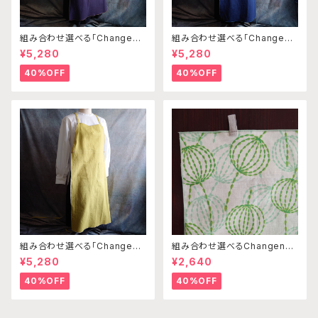
組み合わせ選べる「Changena
組み合わせ選べる「Changena
bleエプロン」本体パープルグレ
bleエプロン」本体コンイロ×ス
¥5,280
¥5,280
ー×ベージュ※前部分合わせて1
モーキーグリーン※前部分合わ
つのエプロンになります
せて1つのエプロンになります
40%OFF
40%OFF
組み合わせ選べる「Changena
組み合わせ選べるChangenab
bleエプロン」本体カナリアイエ
leエプロン ※前部分のみ エ
¥5,280
¥2,640
ロー※前部分合わせて1つのエ
ンゼルフィッシュグリーン×パス
プロンになります
テルグリーン （※本体部分は
40%OFF
40%OFF
別売りです）