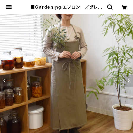
■Gardening エプロン ／グレー
カーキ | tututu design