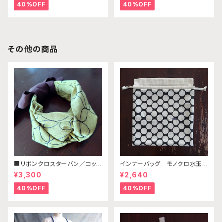
ベージュ （※本体部分は別売
テルグリーン （※本体部分は
40%OFF
40%OFF
りです）
別売りです）
その他の商品
■リボンクロスターバン／コット
インナーバッグ モノクロ水玉×
ンリネン ブラウン・ピスタチオ
キナリ（※ビッグトートバッグ別
¥3,300
¥2,640
刺繡
売り）
40%OFF
40%OFF