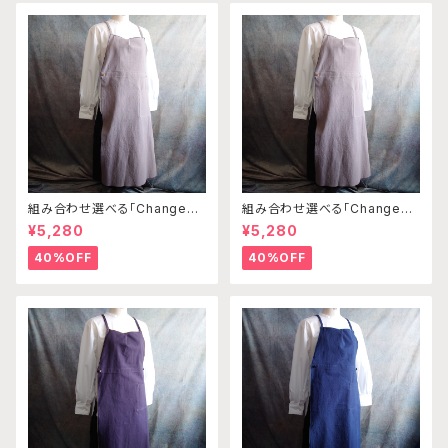
組み合わせ選べる「Changena
組み合わせ選べる「Changena
bleエプロン」本体ライトベージ
bleエプロン」本体ライトベージ
¥5,280
¥5,280
ュ×クリーム※前部分合わせて1
ュ×ブラウン※前部分合わせて1
つのエプロンになります
つのエプロンになります
40%OFF
40%OFF