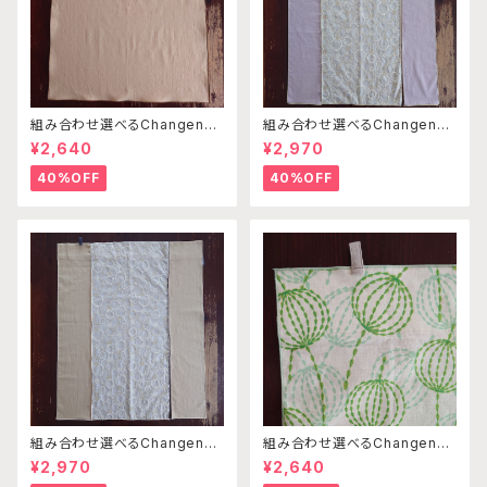
組み合わせ選べるChangenab
組み合わせ選べるChangenab
leエプロン ※前部分のみ ベ
leエプロン ※前部分のみ サ
¥2,640
¥2,970
ージュ （※本体部分は別売り
ークル刺繍ベージュ×ライトピン
です）
ク×ライトピンク （※本体部分
40%OFF
40%OFF
は別売りです）
組み合わせ選べるChangenab
組み合わせ選べるChangenab
leエプロン ※前部分のみ サ
leエプロン ※前部分のみ エ
¥2,970
¥2,640
ークル刺繍ベージュ×ベージュ×
ンゼルフィッシュグリーン×パス