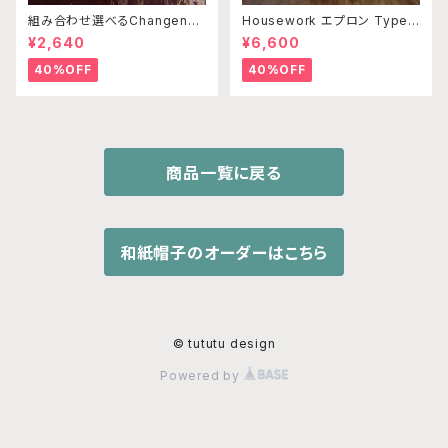
組み合わせ選べるChangenab
Housework エプロン TypeC
leエプロン ※前部分のみ エ
／コットンリネン ベージュ
¥2,640
¥6,600
ンゼルフィッシュピングベージュ
×ライトブラウン （※本体部分
40%OFF
40%OFF
は別売りです）
商品一覧に戻る
和紙帽子のオーダーはこちら
© tututu design
Powered by