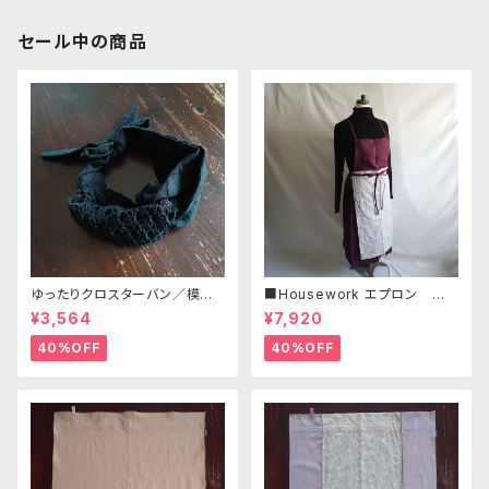
セール中の商品
ゆったりクロスターバン／模様
■Housework エプロン ／リ
編みブラックB・ドット柄ブラック
ネン・コットンリネン ボルドー・
¥3,564
¥7,920
ライトグレー刺繍
40%OFF
40%OFF