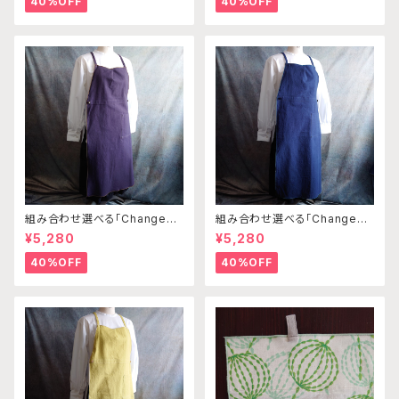
40%OFF
40%OFF
組み合わせ選べる「Changena
組み合わせ選べる「Changena
bleエプロン」本体パープルグレ
bleエプロン」本体コンイロ×ス
¥5,280
¥5,280
ー×ベージュ※前部分合わせて1
モーキーグリーン※前部分合わ
つのエプロンになります
せて1つのエプロンになります
40%OFF
40%OFF