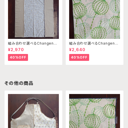
組み合わせ選べるChangenab
組み合わせ選べるChangenab
leエプロン ※前部分のみ サ
leエプロン ※前部分のみ エ
¥2,970
¥2,640
ークル刺繍ベージュ×ベージュ×
ンゼルフィッシュグリーン×パス
ベージュ （※本体部分は別売
テルグリーン （※本体部分は
40%OFF
40%OFF
りです）
別売りです）
その他の商品