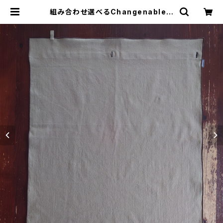
組み合わせ選べるChangenableエ
プロン ※前部分のみ カーキ （※
本体部分は別売りです） | tututu de
sign