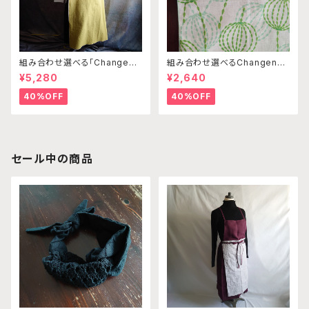
組み合わせ選べる「Changena
組み合わせ選べるChangenab
bleエプロン」本体カナリアイエ
leエプロン ※前部分のみ エ
¥5,280
¥2,640
ロー※前部分合わせて1つのエ
ンゼルフィッシュグリーン×パス
プロンになります
テルグリーン （※本体部分は
40%OFF
40%OFF
別売りです）
セール中の商品