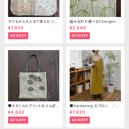
子どもから大人まで使える リバ
組み合わせ選べるChangenab
ーシブルワークエプロン 森刺
leエプロン ※前部分のみ エ
¥7,920
¥2,640
繍ホワイト×ベージュ×ベージュ
ンゼルフィッシュグリーン×ネイ
ビー （※本体部分は別売りで
40%OFF
40%OFF
す）
■ボタニカルプリントおさんぽミ
■Gardening エプロン ／マ
ニバッグ A
スタード
¥4,620
¥7,920
40%OFF
40%OFF