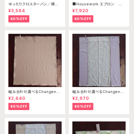
ゆったりクロスターバン／模様
■Housework エプロン ／リ
編みブラックB・ドット柄ブラック
ネン・コットンリネン ボルドー・
¥3,564
¥7,920
ライトグレー刺繍
40%OFF
40%OFF
組み合わせ選べるChangenab
組み合わせ選べるChangenab
leエプロン ※前部分のみ ベ
leエプロン ※前部分のみ サ
¥2,640
¥2,970
ージュ （※本体部分は別売り
ークル刺繍ベージュ×ライトピン
です）
ク×ライトピンク （※本体部分
40%OFF
40%OFF
は別売りです）