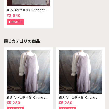
組み合わせ選べるChangenab
leエプロン ※前部分のみ カ
¥2,640
ーキ （※本体部分は別売りで
す）
40%OFF
同じカテゴリの商品
組み合わせ選べる「Changena
組み合わせ選べる「Changena
bleエプロン」本体ライトベージ
bleエプロン」本体ライトベージ
¥5,280
¥5,280
ュ×クリーム※前部分合わせて1
ュ×ブラウン※前部分合わせて1
つのエプロンになります
つのエプロンになります