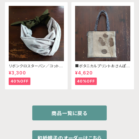
リボンクロスターバン／コットン
■ボタニカルプリントおさんぽミ
リネン グリーン・ライトグレー
ニバッグ C
¥3,300
¥4,620
刺繡
40%OFF
40%OFF
商品一覧に戻る
和紙帽子のオーダーはこちら