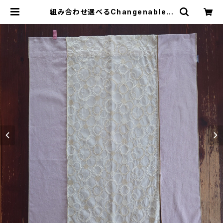
組み合わせ選べるChangenableエ
プロン ※前部分のみ サークル刺
繍ベージュ×ライトピンク×ライトピン
ク （※本体部分は別売りです） | tut
utu design