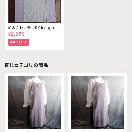
組み合わせ選べるChangenab
leエプロン ※前部分のみ サ
¥2,970
ークル刺繍ベージュ×ライトピン
ク×ライトピンク （※本体部分
40%OFF
は別売りです）
同じカテゴリの商品