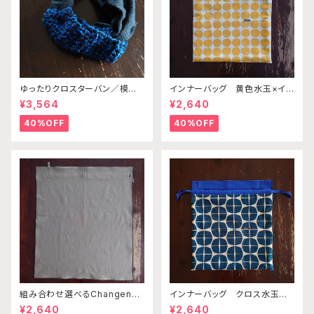
ゆったりクロスターバン／模様
インナーバッグ 黄色水玉×イ
編みネイビー&スラブブルー・ド
エロー（※ビッグトートバッグ別
¥3,564
¥2,640
ット柄ネイビー
売り）
40%OFF
40%OFF
組み合わせ選べるChangenab
インナーバッグ クロス水玉ブ
leエプロン ※前部分のみ カ
ルーー×ブルー（※ビッグトート
¥2,640
¥2,640