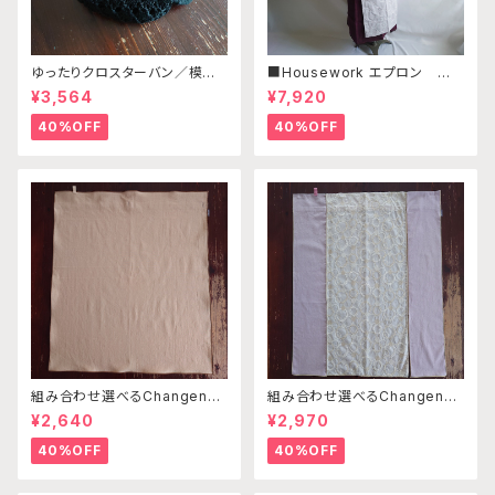
ゆったりクロスターバン／模様
■Housework エプロン ／リ
編みブラックB・ドット柄ブラック
ネン・コットンリネン ボルドー・
¥3,564
¥7,920
ライトグレー刺繍
40%OFF
40%OFF
組み合わせ選べるChangenab
組み合わせ選べるChangenab
leエプロン ※前部分のみ ベ
leエプロン ※前部分のみ サ
¥2,640
¥2,970
ージュ （※本体部分は別売り
ークル刺繍ベージュ×ライトピン
です）
ク×ライトピンク （※本体部分
40%OFF
40%OFF
は別売りです）