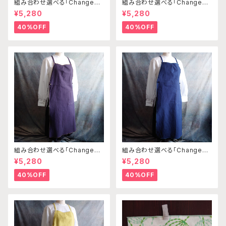
組み合わせ選べる「Changena
組み合わせ選べる「Changena
bleエプロン」本体ライトベージ
bleエプロン」本体ライトベージ
¥5,280
¥5,280
ュ×クリーム※前部分合わせて1
ュ×ブラウン※前部分合わせて1
つのエプロンになります
つのエプロンになります
40%OFF
40%OFF
組み合わせ選べる「Changena
組み合わせ選べる「Changena
bleエプロン」本体パープルグレ
bleエプロン」本体コンイロ×ス
¥5,280
¥5,280
ー×ベージュ※前部分合わせて1
モーキーグリーン※前部分合わ
つのエプロンになります
せて1つのエプロンになります
40%OFF
40%OFF