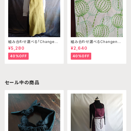
組み合わせ選べる「Changena
組み合わせ選べるChangenab
bleエプロン」本体カナリアイエ
leエプロン ※前部分のみ エ
¥5,280
¥2,640
ロー※前部分合わせて1つのエ
ンゼルフィッシュグリーン×パス
プロンになります
テルグリーン （※本体部分は
40%OFF
40%OFF
別売りです）
セール中の商品