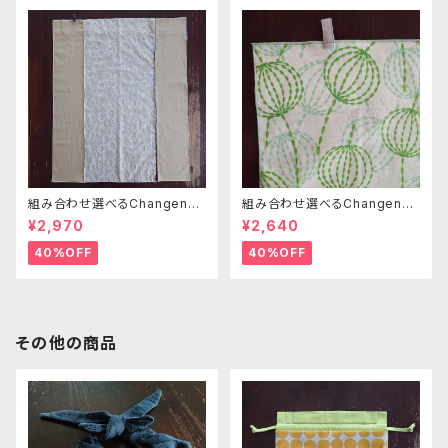
組み合わせ選べるChangenab
組み合わせ選べるChangenab
leエプロン ※前部分のみ サ
leエプロン ※前部分のみ エ
¥2,970
¥2,640
ークル刺繍ベージュ×ベージュ×
ンゼルフィッシュグリーン×パス
ベージュ （※本体部分は別売
テルグリーン （※本体部分は
40%OFF
40%OFF
りです）
別売りです）
その他の商品