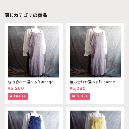
同じカテゴリの商品
組み合わせ選べる「Changena
組み合わせ選べる「Changena
bleエプロン」本体ライトベージ
bleエプロン」本体ライトベージ
¥5,280
¥5,280
ュ×クリーム※前部分合わせて1
ュ×ブラウン※前部分合わせて1
つのエプロンになります
つのエプロンになります
40%OFF
40%OFF