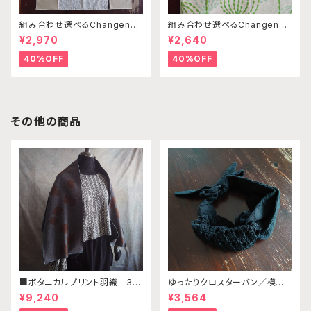
組み合わせ選べるChangenab
組み合わせ選べるChangenab
leエプロン ※前部分のみ サ
leエプロン ※前部分のみ エ
¥2,970
¥2,640
ークル刺繍ベージュ×ベージュ×
ンゼルフィッシュグリーン×パス
ベージュ （※本体部分は別売
テルグリーン （※本体部分は
40%OFF
40%OFF
りです）
別売りです）
その他の商品
■ボタニカルプリント羽織 3W
ゆったりクロスターバン／模様
AY 『HAORI』くすみグリーン
編みブラックB・ドット柄ブラック
¥9,240
¥3,564