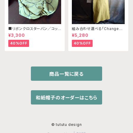
■リボンクロスターバン／コット
組み合わせ選べる「Changena
ンリネン ブラウン・ピスタチオ
bleエプロン」本体カナリアイエ
¥3,300
¥5,280
刺繡
ロー※前部分合わせて1つのエ
プロンになります
40%OFF
40%OFF
商品一覧に戻る
和紙帽子のオーダーはこちら
© tututu design