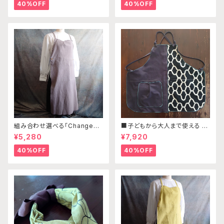
40%OFF
40%OFF
組み合わせ選べる「Changena
■子どもから大人まで使える リ
bleエプロン」本体ライトベージ
バーシブルワークエプロン モ
¥5,280
¥7,920
ュ×ブラウン※前部分合わせて1
ノトーン柄×パープルグレー×グ
つのエプロンになります
リーン
40%OFF
40%OFF