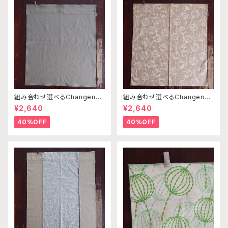
組み合わせ選べるChangenab
組み合わせ選べるChangenab
leエプロン ※前部分のみ カ
leエプロン ※前部分のみ エ
¥2,640
¥2,640
ーキ （※本体部分は別売りで
ンゼルフィッシュピングベージュ
す）
×ライトブラウン （※本体部分
40%OFF
40%OFF
は別売りです）