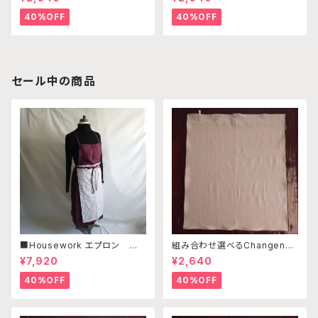
ンゼルフィッシュグリーン×パス
ンゼルフィッシュグリーン×ネイ
テルグリーン （※本体部分は
ビー （※本体部分は別売りで
40%OFF
40%OFF
別売りです）
す）
セール中の商品
■Housework エプロン ／リ
組み合わせ選べるChangenab
ネン・コットンリネン ボルドー・
leエプロン ※前部分のみ ベ
¥7,920
¥2,640
ライトグレー刺繍
ージュ （※本体部分は別売り
です）
40%OFF
40%OFF