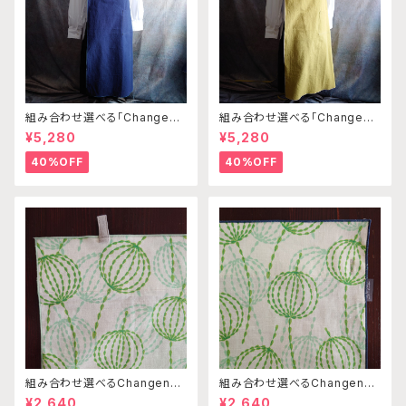
組み合わせ選べる「Changena
組み合わせ選べる「Changena
bleエプロン」本体コンイロ×ス
bleエプロン」本体カナリアイエ
¥5,280
¥5,280
モーキーグリーン※前部分合わ
ロー※前部分合わせて1つのエ
せて1つのエプロンになります
プロンになります
40%OFF
40%OFF
組み合わせ選べるChangenab
組み合わせ選べるChangenab
leエプロン ※前部分のみ エ
leエプロン ※前部分のみ エ
¥2,640
¥2,640