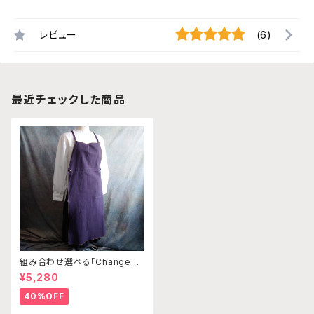
レビュー
(6)
最近チェックした商品
組み合わせ選べる「Changena
bleエプロン」本体パープルグレ
¥5,280
ー×ベージュ※前部分合わせて1
つのエプロンになります
40%OFF