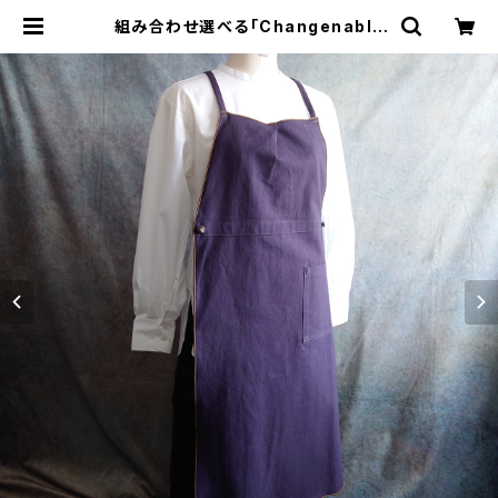
組み合わせ選べる「Changenable
エプロン」本体パープルグレー×ベー
ジュ※前部分合わせて1つのエプロン
になります | tututu design