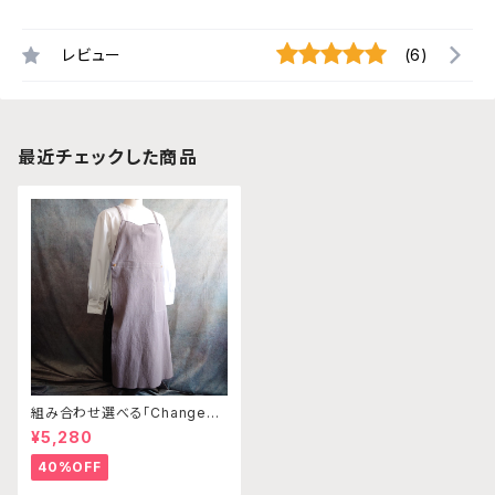
レビュー
(6)
最近チェックした商品
組み合わせ選べる「Changena
bleエプロン」本体ライトベージ
¥5,280
ュ×クリーム※前部分合わせて1
つのエプロンになります
40%OFF