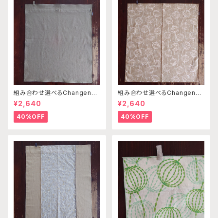
組み合わせ選べるChangenab
組み合わせ選べるChangenab
leエプロン ※前部分のみ カ
leエプロン ※前部分のみ エ
¥2,640
¥2,640
ーキ （※本体部分は別売りで
ンゼルフィッシュピングベージュ
す）
×ライトブラウン （※本体部分
40%OFF
40%OFF
は別売りです）