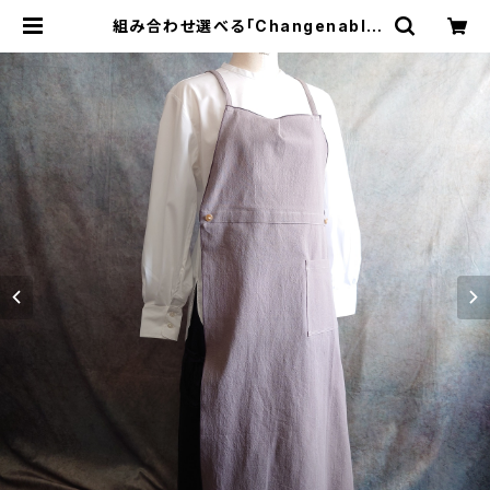
組み合わせ選べる「Changenable
エプロン」本体ライトベージュ×クリー
ム※前部分合わせて1つのエプロンに
なります | tututu design