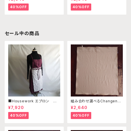
ンゼルフィッシュグリーン×パス
ンゼルフィッシュグリーン×ネイ
テルグリーン （※本体部分は
ビー （※本体部分は別売りで
40%OFF
40%OFF
別売りです）
す）
セール中の商品
■Housework エプロン ／リ
組み合わせ選べるChangenab
ネン・コットンリネン ボルドー・
leエプロン ※前部分のみ ベ
¥7,920
¥2,640
ライトグレー刺繍
ージュ （※本体部分は別売り
です）
40%OFF
40%OFF