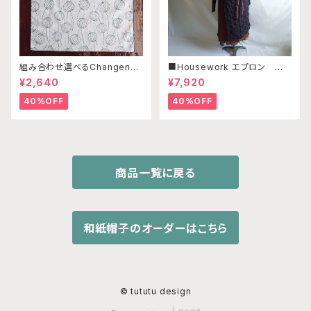
組み合わせ選べるChangenab
■Housework エプロン ／リ
leエプロン ※前部分のみ エ
ネン・コットンリネン レンガ・ブ
¥2,640
¥7,920
ンゼルフィッシュブルー×ネイビ
ラック刺繍
ー （※本体部分は別売りです）
40%OFF
40%OFF
商品一覧に戻る
和紙帽子のオーダーはこちら
© tututu design