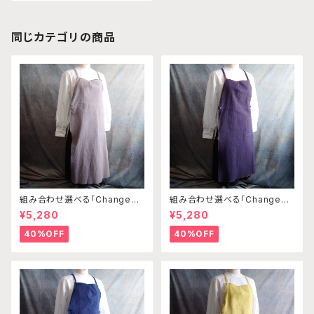
同じカテゴリの商品
組み合わせ選べる「Changena
組み合わせ選べる「Changena
bleエプロン」本体ライトベージ
bleエプロン」本体パープルグレ
¥5,280
¥5,280
ュ×ブラウン※前部分合わせて1
ー×ベージュ※前部分合わせて1
つのエプロンになります
つのエプロンになります
40%OFF
40%OFF