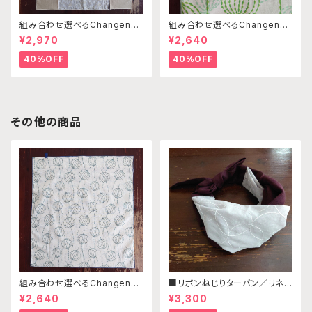
組み合わせ選べるChangenab
組み合わせ選べるChangenab
leエプロン ※前部分のみ サ
leエプロン ※前部分のみ エ
¥2,970
¥2,640
ークル刺繍ベージュ×ベージュ×
ンゼルフィッシュグリーン×パス
ベージュ （※本体部分は別売
テルグリーン （※本体部分は
40%OFF
40%OFF
りです）
別売りです）
その他の商品
組み合わせ選べるChangenab
■リボンねじりターバン／リネ
leエプロン ※前部分のみ エ
ン・コットンリネン ボルドー・ラ
¥2,640
¥3,300
ンゼルフィッシュブルー×ネイビ
イトグレー刺繡