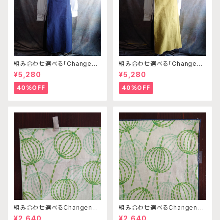
組み合わせ選べる「Changena
組み合わせ選べる「Changena
bleエプロン」本体コンイロ×ス
bleエプロン」本体カナリアイエ
¥5,280
¥5,280
モーキーグリーン※前部分合わ
ロー※前部分合わせて1つのエ
せて1つのエプロンになります
プロンになります
40%OFF
40%OFF
組み合わせ選べるChangenab
組み合わせ選べるChangenab
leエプロン ※前部分のみ エ
leエプロン ※前部分のみ エ
¥2,640
¥2,640