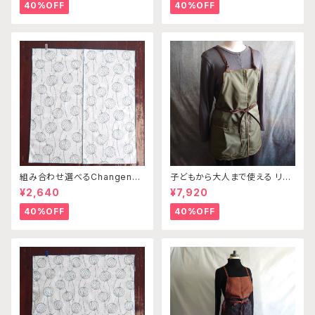
ー （※本体部分は別売りです）
40%OFF
40%OFF
組み合わせ選べるChangenab
子どもから大人まで使える リバ
leエプロン ※前部分のみ エ
ーシブルワークエプロン カー
¥2,640
¥7,920
ンゼルフィッシュブルー×ダーク
キ×ブラウン×ベージュ
グリーン （※本体部分は別売
40%OFF
40%OFF
りです）